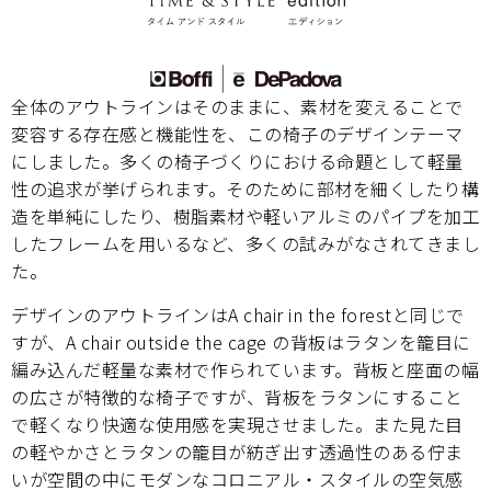
全体のアウトラインはそのままに、素材を変えることで
変容する存在感と機能性を、この椅子のデザインテーマ
にしました。多くの椅子づくりにおける命題として軽量
性の追求が挙げられます。そのために部材を細くしたり構
造を単純にしたり、樹脂素材や軽いアルミのパイプを加工
したフレームを用いるなど、多くの試みがなされてきまし
た。
デザインのアウトラインはA chair in the forestと同じで
すが、A chair outside the cage の背板はラタンを籠目に
編み込んだ軽量な素材で作られています。背板と座面の幅
の広さが特徴的な椅子ですが、背板をラタンにすること
で軽くなり快適な使用感を実現させました。また見た目
の軽やかさとラタンの籠目が紡ぎ出す透過性のある佇ま
いが空間の中にモダンなコロニアル・スタイルの空気感