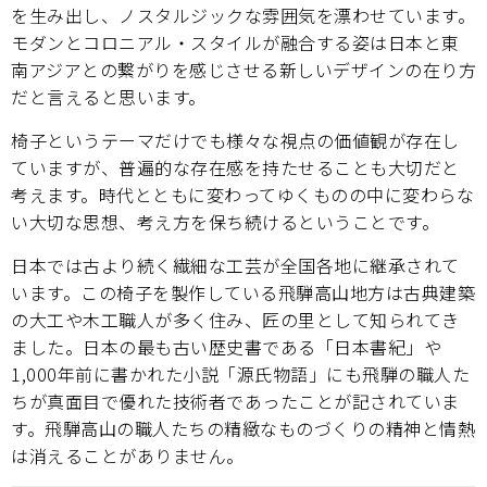
を生み出し、ノスタルジックな雰囲気を漂わせています。
モダンとコロニアル・スタイルが融合する姿は日本と東
南アジアとの繋がりを感じさせる新しいデザインの在り方
だと言えると思います。
椅子というテーマだけでも様々な視点の価値観が存在し
ていますが、普遍的な存在感を持たせることも大切だと
考えます。時代とともに変わってゆくものの中に変わらな
い大切な思想、考え方を保ち続けるということです。
日本では古より続く繊細な工芸が全国各地に継承されて
います。この椅子を製作している飛騨高山地方は古典建築
の大工や木工職人が多く住み、匠の里として知られてき
ました。日本の最も古い歴史書である「日本書紀」や
1,000年前に書かれた小説「源氏物語」にも飛騨の職人た
ちが真面目で優れた技術者であったことが記されていま
す。飛騨高山の職人たちの精緻なものづくりの精神と情熱
は消えることがありません。