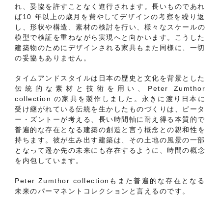
れ、妥協を許すことなく進行されます。長いものであれ
ば10 年以上の歳月を費やしてデザインの考察を繰り返
し、形状や構造、素材の検討を行い、様々なスケールの
模型で検証を重ねながら実現へと向かいます。こうした
建築物のためにデザインされる家具もまた同様に、一切
の妥協もありません。
タイムアンドスタイルは日本の歴史と文化を背景とした
伝統的な素材と技術を用い、Peter Zumthor
collection の家具を製作しました。永きに渡り日本に
受け継がれている伝統を生かしたものづくりは、ピータ
ー・ズントーが考える、長い時間軸に耐え得る本質的で
普遍的な存在となる建築の創造と言う概念との親和性を
持ちます。彼が生み出す建築は、その土地の風景の一部
となって遥か先の未来にも存在するように、時間の概念
を内包しています。
Peter Zumthor collectionもまた普遍的な存在となる
未来のパーマネントコレクションと言えるのです。