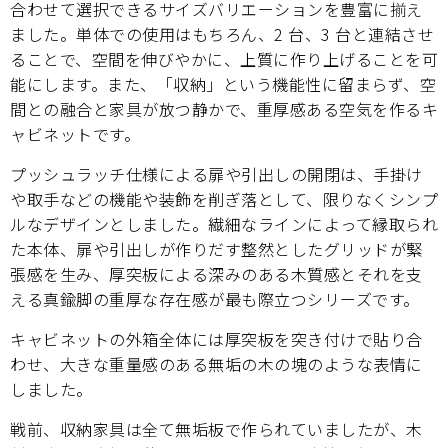
合わせて選択できるサイズバリエーションを豊富に揃え
ました。単体での使用はもちろん、2 台、3 台と連結させ
ることで、空間を伸びやかに、上質に作り上げることを可
能にします。また、「収納」という機能性に留まらず、空
間との融合と家具が放つ静かで、重厚感ある空気を作るキ
ャビネットです。
プッシュラッチ仕様による扉や引出しの開閉は、手掛け
や取手などの機能や装飾を削ぎ落として、限りなくシンプ
ルなデザインとしました。繊細なラインによって縁取られ
た本体、扉や引出しが作りだす整然としたグリッドが緊
張感を生み、厚突板による深みのある木質感とそれを支
える真鍮脚の重厚な存在感が最も際立つシリーズです。
キャビネットの外箱全体には厚突板を突き付けで貼り合
わせ、大きな重量感のある無垢の木の塊のような表情に
しました。
戦前、収納家具は全て無垢板で作られていましたが、木