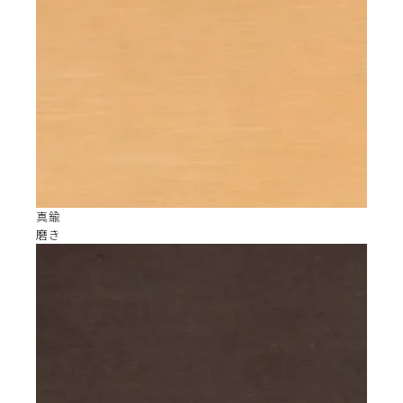
真鍮
磨き