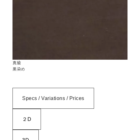
真鍮
黒染め
Specs / Variations / Prices
２D