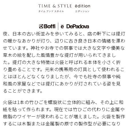
夜、日本の古い街並みを歩いてみると、店の軒下には提灯
の暖かなあかりが灯り、辺りに古き良き日本の情緒を漂わ
せています。神社やお寺での祭事では大きな文字や優美な
草木の絵を配した風情豊かな提灯が用いられてきまし
た。提灯の大きな特徴は火袋と呼ばれる本体を小さく折
り畳めることです。元来の携帯用の灯具として使われるこ
とはほとんどなくなりましたが、今でも社寺の祭事や純
和風の家屋などでは提灯にあかりが灯されている姿を見
ることができます。
火袋は1本の竹ひごを螺旋状に立体的に組み、その上に和
紙を貼って作られます。現在では竹ひごの代わりに金属や
樹脂のワイヤーが使われることが増えました。火袋を製作
するには木製または金属製の原寸の製作型が必要になり