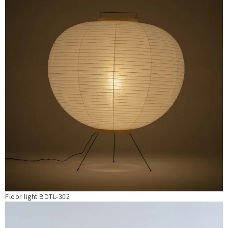
Floor light BDTL-302