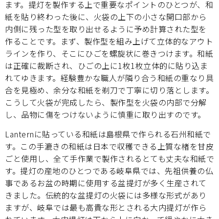
ます。提灯を製作する上で重要なポイントのひとつが、和
紙を貼り終わった後に、火袋の上下の小さな開口部から
内側に残った型を取り出せるように予め計算された型を
作ることです。まず、製作型を組み上げて立体的なアウト
ラインを作り、そこにひごを螺旋状に巻きつけます。和紙
は正確に裁断され、ひごの上に1枚1枚立体的に貼り込ま
れてゆきます。経験豊かな職人が隣り合う和紙の重なり具
合を見極め、余分な和紙を剃刀で丁寧に切り落とします。
こうして火袋が完成したら、製作型を火袋の内部で分解
し、品物に傷をつけないように慎重に取り出すのです。
Lanternに貼っている和紙は島根県で作られる石州和紙で
す。この手漉きの和紙は日本で収穫できる上質な楮を甘皮
ごと使用し、全て手作業で製作されるとても丈夫な和紙で
す。提灯の産地のひとつである岐阜県では、先祖供養の仏
事であるお盆の時期に使用する盆提灯が多く生産されて
きました。伝統的な盆提灯の火袋には多様な形式があり
ますが、岐阜では最も高貴な形とされる大内提灯が作ら