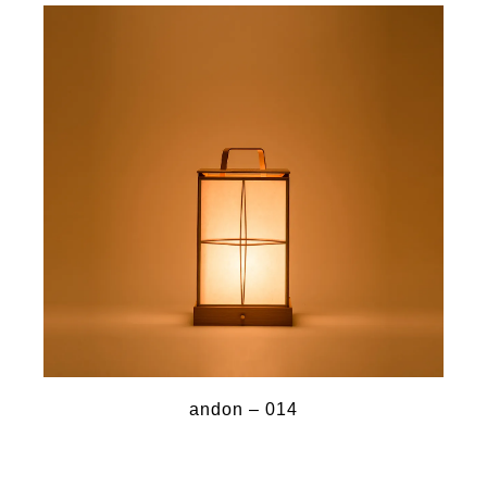
andon – 014