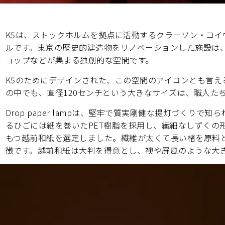
K5は、ストックホルムを拠点に活動するクラーソン・コ
ルです。東京の歴史的建造物をリノベーションした施設は
ョップなどが集まる独創的な空間です。
K5のためにデザインされた、この空間のアイコンとも言
の中でも、直径120センチという大きなサイズは、職人た
Drop paper lampは、堅牢で質実剛健な提灯づくり
るひごには紙を巻いたPET樹脂を採用し、繊細なしずくの形
もつ越前和紙を選定しました。繊維が太くて長い楮を原料
徴です。越前和紙は大判を得意とし、襖や屏風のような大