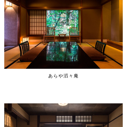
あらや滔々庵