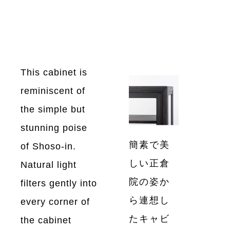
This cabinet is
reminiscent of
the simple but
stunning poise
簡素で美
of Shoso-in.
しい正倉
Natural light
院の姿か
filters gently into
ら連想し
every corner of
たキャビ
the cabinet