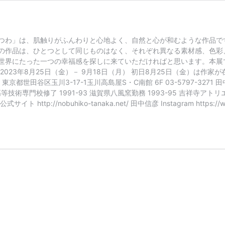
つわ」は、肌触りがふんわりと心地よく、自然と心が和むような作品で
の作品は、ひとつとして同じものはなく、それぞれ異なる素材感、色彩
世界にたった一つの幸福感を探しに来ていただければと思います。本展
023年8月25日（金）－ 9月18日（月） 初日8月25日（金）は作
dence 東京都世田谷区玉川3-17-1玉川高島屋S・C南館 6F 03-5797-32
技術専門校修了 1991-93 滋賀県八風窯勤務 1993-95 吉祥寺アトリ
://nobuhiko-tanaka.net/ 田中信彦 Instagram https://www.in