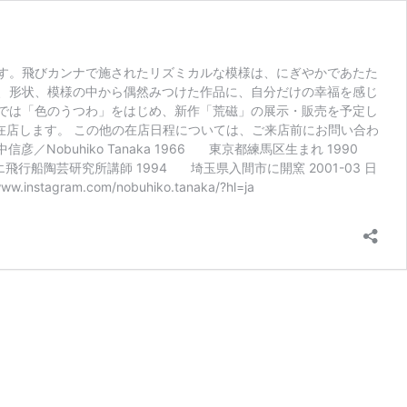
す。飛びカンナで施されたリズミカルな模様は、にぎやかであたた
、形状、模様の中から偶然みつけた作品に、自分だけの幸福を感じ
では「色のうつわ」をはじめ、新作「荒磁」の展示・販売を予定し
家が在店します。 この他の在店日程については、ご来店前にお問い合わ
71 田中信彦／Nobuhiko Tanaka 1966 東京都練馬区生まれ 1990
エ飛行船陶芸研究所講師 1994 埼玉県入間市に開窯 2001-03 日
stagram.com/nobuhiko.tanaka/?hl=ja